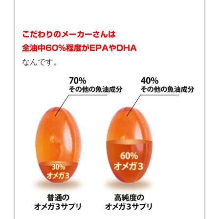
こだわりの
メーカーさんは
全油中60
％程度
がEPAやDHA
なんです。