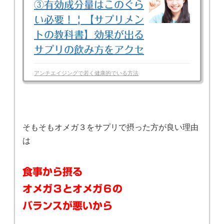
③有効成分量はこのぐら
い必要！ | 【サプリメン
トの教科書】効果が出る
サプリの飲み方をアクセ
ス数日本一のサプリソム
アンチエイジングで若く健康的でいる方法
リエが教えます！！
こんにちは
サプリソムリエ宮下です。
今日も 良いオメガ３サプリの選び方 その
③番目として 有効成分の量 について。
⓪〜②番はこちらから
オメガ３サプリ
に限りませんが 栄養補助系のサプリに関
そもそもオメガ３をサプリで摂った方が良い理由
して どれだけ有効成分が入っているか？
は
は非常に重要です。 例えば、TVCMなど
でよくあるのが 何と50種類もの栄養素が
入ってます
ビタミンが何種類… ミネラ
ルが何種類… アミノ酸が何種類… みた
食事から摂る
オメガ３とオメガ６の
バランスが悪いから