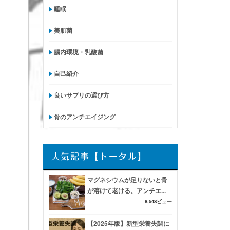
睡眠
美肌菌
腸内環境・乳酸菌
自己紹介
良いサプリの選び方
骨のアンチエイジング
人気記事【トータル】
マグネシウムが足りないと骨
が溶けて老ける。アンチエ...
8,548ビュー
【2025年版】新型栄養失調に