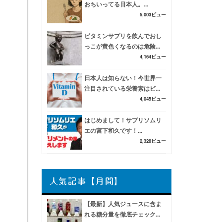
おちいってる日本人。...
5,003ビュー
ビタミンサプリを飲んでおし
っこが黄色くなるのは危険...
4,164ビュー
日本人は知らない！今世界一
注目されている栄養素はビ...
4,045ビュー
はじめまして！サプリソムリ
エの宮下和久です！...
2,328ビュー
人気記事【月間】
【最新】人気ジュースに含ま
れる糖分量を徹底チェック...