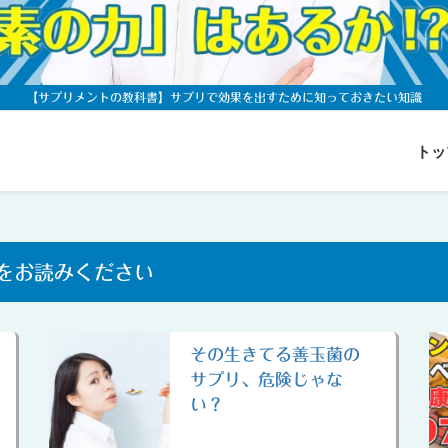
【サプリメントの教科書】
サプリで効果を出すために知っておきたい知識
トッ
をお読みください
その生きてる善玉菌の
サプリ、危険じゃな
い？