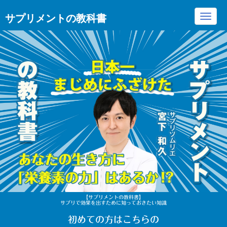
サプリメントの教科書
Toggl
navig
【サプリメントの教科書】
サプリで効果を出すために知っておきたい知識
初めての方はこちらの