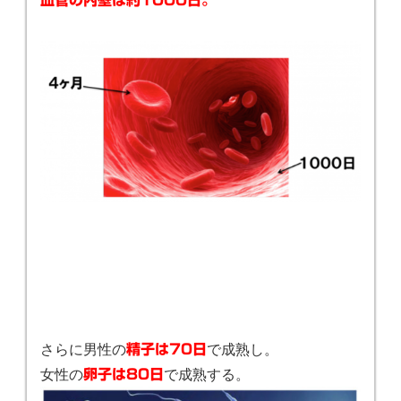
さらに男性の
で成熟し。
精子は70日
女性の
で成熟する。
卵子は80日