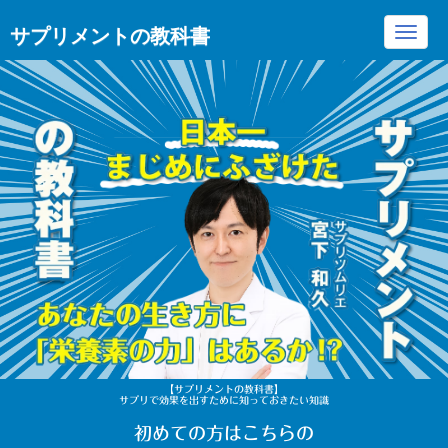
サプリメントの教科書
Toggl
navig
【サプリメントの教科書】
サプリで効果を出すために知っておきたい知識
初めての方はこちらの