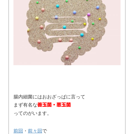
腸内細菌にはおおざっぱに言って
まず有名な
善玉菌・悪玉菌
ってのがいます。
前回
・
前々回
で