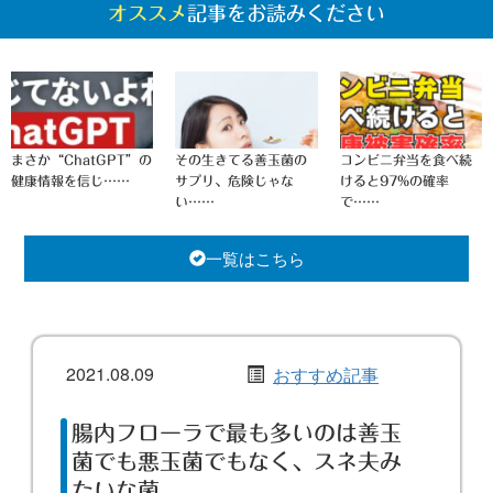
オススメ
記事をお読みください
まさか“ChatGPT”の
その生きてる善玉菌の
コンビニ弁当を食べ続
健康情報を信じ……
サプリ、危険じゃな
けると97%の確率
い……
で……
一覧はこちら
2021.08.09
おすすめ記事
腸内フローラで最も多いのは善玉
菌でも悪玉菌でもなく、スネ夫み
たいな菌