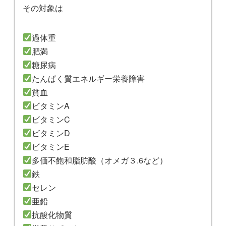
その対象は
過体重
肥満
糖尿病
たんぱく質エネルギー栄養障害
貧血
ビタミンA
ビタミンC
ビタミンD
ビタミンE
多価不飽和脂肪酸（オメガ３.6など）
鉄
セレン
亜鉛
抗酸化物質