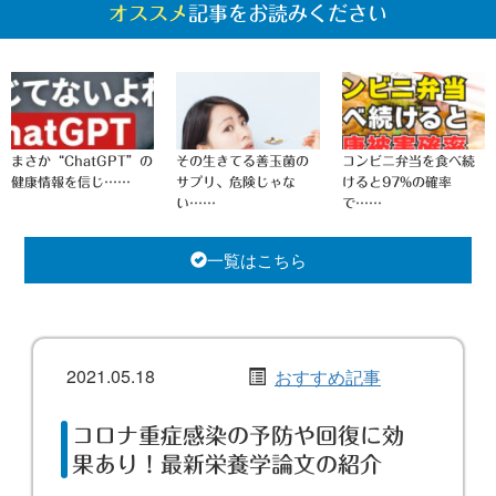
オススメ
記事をお読みください
まさか“ChatGPT”の
その生きてる善玉菌の
コンビニ弁当を食べ続
健康情報を信じ……
サプリ、危険じゃな
けると97%の確率
い……
で……
一覧はこちら
2021.05.18
おすすめ記事
コロナ重症感染の予防や回復に効
果あり！最新栄養学論文の紹介