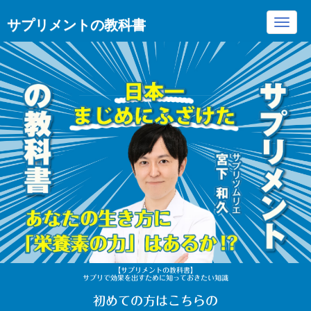
サプリメントの教科書
Toggl
navig
【サプリメントの教科書】
サプリで効果を出すために知っておきたい知識
初めての方はこちらの