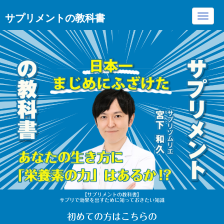
サプリメントの教科書
Toggl
navig
【サプリメントの教科書】
サプリで効果を出すために知っておきたい知識
初めての方はこちらの