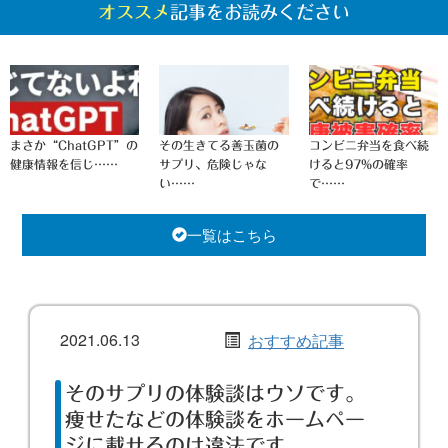
オススメ
記事をお読みください
まさか“ChatGPT”の
その生きてる善玉菌の
コンビニ弁当を食べ続
健康情報を信じ……
サプリ、危険じゃな
けると97%の確率
い……
で……
一覧はこちら
2021.06.13
おすすめ記事
そのサプリの体験談はウソです。
痩せたなどの体験談をホームペー
ジに載せるのは違法です。