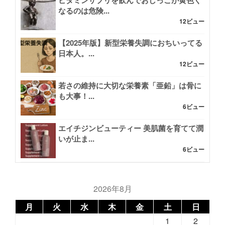
ビタミンサプリを飲んでおしっこが黄色く
なるのは危険...
12ビュー
【2025年版】新型栄養失調におちいってる
日本人。...
12ビュー
若さの維持に大切な栄養素「亜鉛」は骨に
も大事！...
6ビュー
エイチジンビューティー 美肌菌を育てて潤
いが止ま...
6ビュー
2026年8月
月
火
水
木
金
土
日
1
2