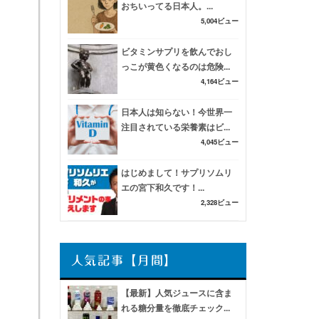
おちいってる日本人。...
5,004ビュー
ビタミンサプリを飲んでおし
っこが黄色くなるのは危険...
4,164ビュー
日本人は知らない！今世界一
注目されている栄養素はビ...
4,045ビュー
はじめまして！サプリソムリ
エの宮下和久です！...
2,328ビュー
人気記事【月間】
【最新】人気ジュースに含ま
れる糖分量を徹底チェック...